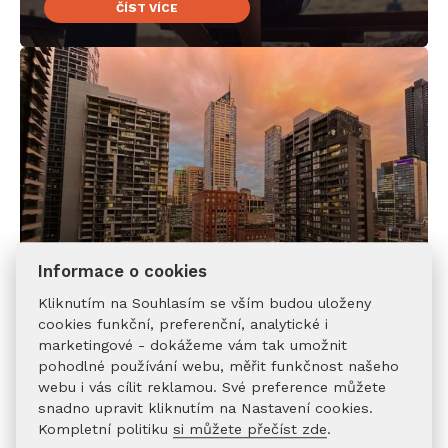
ČÍST VÍCE
Kanada vs. Austrálie: Dvě odlišné
zkušenosti, jeden životní upgrade
Informace o cookies
Neděle 25. 5. 2025
Kliknutím na Souhlasím se vším budou uloženy
ČÍST VÍCE
cookies funkční, preferenční, analytické i
marketingové - dokážeme vám tak umožnit
pohodlné používání webu, měřit funkčnost našeho
webu i vás cílit reklamou. Své preference můžete
snadno upravit kliknutím na Nastavení cookies.
Kompletní politiku
si můžete přečíst zde
.