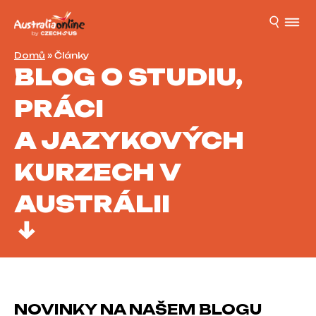
Domů
»
Články
BLOG O STUDIU,
PRÁCI
A JAZYKOVÝCH
KURZECH V
AUSTRÁLII
NOVINKY NA NAŠEM BLOGU