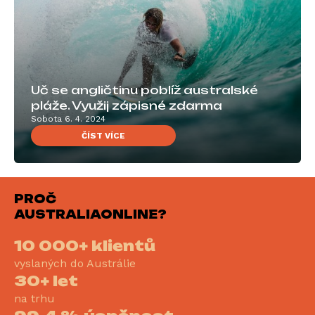
Uč se angličtinu poblíž australské
pláže. Využij zápisné zdarma
Sobota 6. 4. 2024
ČÍST VÍCE
PROČ
AUSTRALIAONLINE?
10 000+ klientů
vyslaných do Austrálie
30+ let
na trhu