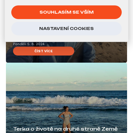
SOUHLASÍM SE VŠÍM
NASTAVENÍ COOKIES
Dominika: Našla jsem místo, kterému
chci říkat domov
Pondělí 5. 8. 2024
ČÍST VÍCE
Terka o životě na druhé straně Země