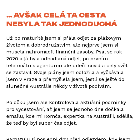
… AVŠAK CELÁ TA CESTA
NEBYLA TAK JEDNODUCHÁ
Už po maturitě jsem si přála odjet za plážovým
životem a dobrodružstvím, ale nejprve jsem si
musela nahromadit finanční zásoby. Psal se rok
2020 a já byla odhodlaná odjet, po prvním
telefonátu s agenturou ale udeřil covid a celý svět
se zastavil. Svoje plány jsem odložila a vyčkávala
jsem v Praze a přemýšlela jsem, jestli se ještě do
slunečné Austrálie někdy v životě podívám.
Po očku jsem ale kontrolovala aktuální podmínky
pro vycestování, až jsem se jednoho dne dočkala
emailu, kde mi Romča, expertka na Austrálii, sdělila,
že teď by byl super čas odjet.
Pamatuju si poslední dny před odjezdem, kdy jsem