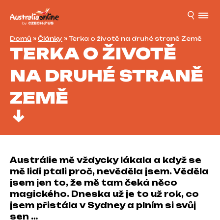
Domů
»
Články
»
Terka o životě na druhé straně Země
TERKA O ŽIVOTĚ
NA DRUHÉ STRANĚ
ZEMĚ
Austrálie mě vždycky lákala a když se
mě lidi ptali proč, nevěděla jsem. Věděla
jsem jen to, že mě tam čeká něco
magického. Dneska už je to už rok, co
jsem přistála v Sydney a plním si svůj
sen …