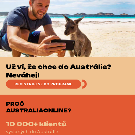
Už víš, že chceš do Austrálie?
Neváhej!
REGISTRUJ SE DO PROGRAMU
PROČ
AUSTRALIAONLINE?
10 000+ klientů
vyslaných do Austrálie