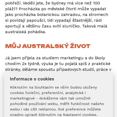
pobřeží. Veděli jste, že Sydney má více než 100
pláží? Procházka po městské čtvrti může vypadat
jako procházka botanickou zahradou, na stromech
si povídají papoušci, lidi vypadají šťastnější, rádi
sportují a většinu času svítí sluníčko. Taková malá
australská pohádka.
MŮJ AUSTRALSKÝ ŽIVOT
Já jsem přijela za studiem marketingu a do školy
chodím 2x týdně, výuka je tu pojatá spíš z praktické
stránky, děláme spoustu případových studií, práce v
týmech, učitelé jsou profíci z oboru a spolužáky
Informace o cookies
mám ze všech koutů světa.
Kliknutím na Souhlasím se vším budou uloženy
cookies funkční, preferenční, analytické i
marketingové - dokážeme vám tak umožnit
pohodlné používání webu, měřit funkčnost našeho
webu i vás cílit reklamou. Své preference můžete
snadno upravit kliknutím na Nastavení cookies.