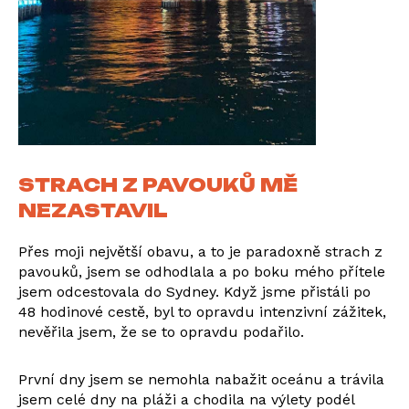
STRACH Z PAVOUKŮ MĚ
NEZASTAVIL
Přes moji největší obavu, a to je paradoxně strach z
pavouků, jsem se odhodlala a po boku mého přítele
jsem odcestovala do Sydney. Když jsme přistáli po
48 hodinové cestě, byl to opravdu intenzivní zážitek,
nevěřila jsem, že se to opravdu podařilo.
První dny jsem se nemohla nabažit oceánu a trávila
jsem celé dny na pláži a chodila na výlety podél