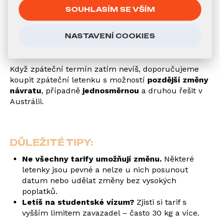
Rezervace zpáteční cesty na letence je možná
SOUHLASÍM SE VŠÍM
max cca 350 dní dopředu.
A protože
letenky mají maximálně roční
platnost
, zpáteční cestu musíš stihnout do 12
NASTAVENÍ COOKIES
měsíců od odletu z ČR.
Když zpáteční termín zatím nevíš, doporučujeme
koupit zpáteční letenku s možností
pozdější změny
návratu
, případně
jednosměrnou
a druhou řešit v
Austrálii.
DŮLEŽITÉ TIPY:
Ne všechny tarify umožňují změnu.
Některé
letenky jsou pevné a nelze u nich posunout
datum nebo udělat změny bez vysokých
poplatků.
Letíš na studentské vízum?
Zjisti si tarif s
vyšším limitem zavazadel – často 30 kg a více.