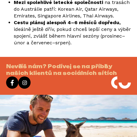
Mezi spolehlivé letecké společnosti
na trasách
do Austrálie patří: Korean Air, Qatar Airways,
Emirates, Singapore Airlines, Thai Airways.
Cestu plánuj alespoň 4–6 měsíců dopředu,
ideálně ještě dřív, pokud chceš lepší ceny a výběr
spojení, zvlášť během hlavní sezóny (prosinec–
únor a červenec–srpen).
Nevěříš nám? Podívej se na příběhy
našich klientů na sociálních sítích