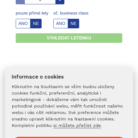
Informace o cookies
Kliknutím na Souhlasím se vším budou uloženy
cookies funkční, preferenční, analytické i
CO DOPORUČUJEME:
marketingové - dokážeme vám tak umožnit
Pokud máš jasný plán,
zpáteční letenka
bývá
pohodlné používání webu, měřit funkčnost našeho
levnější a můžeš ji mít hned.
webu i vás cílit reklamou. Své preference můžete
Pokud nevíš, kdy se budeš vracet,
jednosměrná
snadno upravit kliknutím na Nastavení cookies.
letenka
ti nechává otevřené dveře – návrat pak
Kompletní politiku
si můžete přečíst zde
.
můžeš řešit později.