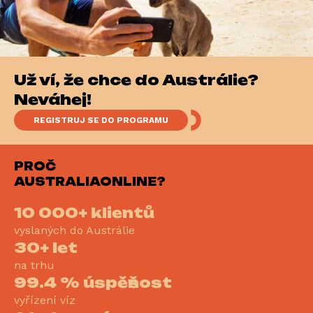
Už víš, že chceš do Austrálie?
Neváhej!
REGISTRUJ SE DO PROGRAMU
PROČ
AUSTRALIAONLINE?
10 000+ klientů
vyslaných do Austrálie
30+ let
na trhu
99.4 % úspěšnost
vyřízení víz