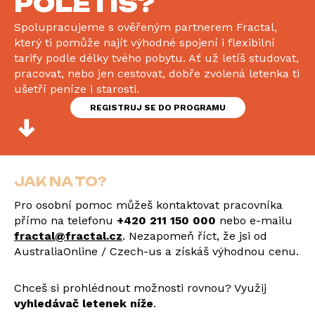
POLETÍŠ?
Spolupracujeme s ověřeným partnerem Fractal,
který ti pomůže najít výhodné spojení i flexibilní
tarify podle délky tvého pobytu. Ať už letíš studovat,
pracovat, nebo jen cestovat, dobře zvolená letenka ti
ušetří peníze i starosti.
REGISTRUJ SE DO PROGRAMU
JAK NA TO?
Pro osobní pomoc můžeš kontaktovat pracovníka
přímo na telefonu
+420 211 150 000
nebo e-mailu
fractal@fractal.cz
. Nezapomeň říct, že jsi od
AustraliaOnline / Czech-us a získáš výhodnou cenu.
Chceš si prohlédnout možnosti rovnou? Využij
vyhledávač letenek níže
.