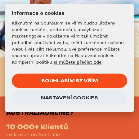
Informace o cookies
Kliknutím na Souhlasím se vším budou uloženy
cookies funkční, preferenční, analytické i
marketingové - dokážeme vám tak umožnit
pohodlné používání webu, měřit funkčnost našeho
webu i vás cílit reklamou. Své preference můžete
snadno upravit kliknutím na Nastavení cookies.
Kompletní politiku
si můžete přečíst zde
.
Už víš, že chceš do Austrálie?
Neváhej!
SOUHLASÍM SE VŠÍM
REGISTRUJ SE DO PROGRAMU
NASTAVENÍ COOKIES
PROČ
AUSTRALIAONLINE?
10 000+ klientů
vyslaných do Austrálie