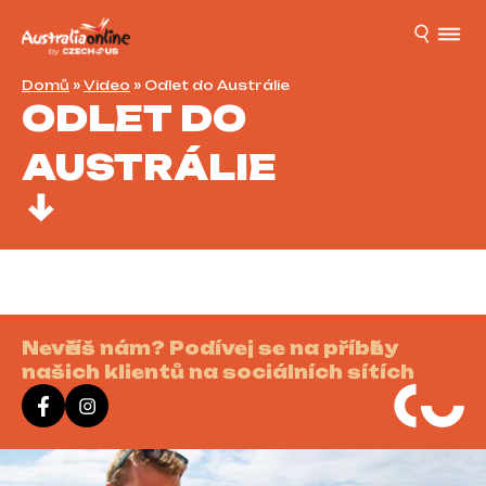
Domů
»
Video
»
Odlet do Austrálie
ODLET DO
AUSTRÁLIE
Nevěříš nám? Podívej se na příběhy
našich klientů na sociálních sítích