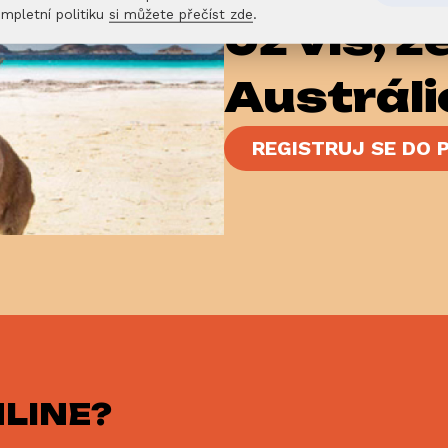
mpletní politiku
si můžete přečíst zde
.
Už víš, ž
Austráli
REGISTRUJ SE DO
LINE?