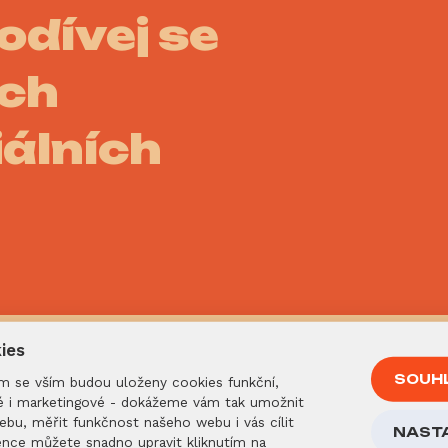
odívej se
ich
iálních
ies
SOUHL
ím se vším budou uloženy cookies funkční,
cké i marketingové - dokážeme vám tak umožnit
bu, měřit funkčnost našeho webu i vás cílit
NASTA
ence můžete snadno upravit kliknutím na